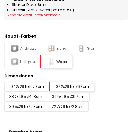
Struktur Dicke 18mm
Unterstütztes Gewicht pro Feld: 5kg
Siehe die detaillierten Merkmale
Haupt-Farben
Anthrazit
Eiche
Grün
Hellgrau
Weiss
Dimensionen
107.2x29.5x107.3cm
107.2x29.5x176.3cm
38.2x29.5x141.8cm
39.5x29.5x39.7cm
39.5x29.5x72.8cm
72.7x29.5x72.8cm