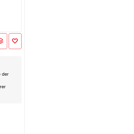
 der
rer