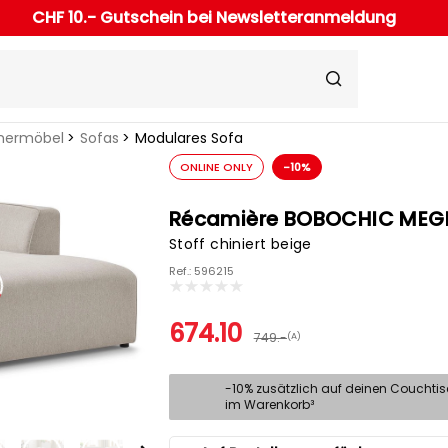
CHF 10.- Gutschein bei Newsletteranmeldung
ermöbel
Sofas
Modulares Sofa
ONLINE ONLY
-10%
Récamière BOBOCHIC MEG
Stoff chiniert beige
Ref.: 596215
674.10
749.-
(A)
-10% zusätzlich auf deinen Couchti
im Warenkorb³