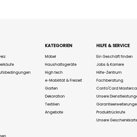
KATEGORIEN
HILFE & SERVICE
eiz
Möbel
Ein Geschäft finden
Verkäufe
Haushaltsgeräte
Jobs & Karriere
aufsbedingungen
High tech
Hilfe-Zentrum
e-Mobilität & Freizeit
Fachberatung
Garten
Confo'Card Masterca
Dekoration
Unsere Dienstleistung
Textilien
Garantieerweiterung
Angebote
Produktrückrufe
Unsere Geschenkkart
n
gen