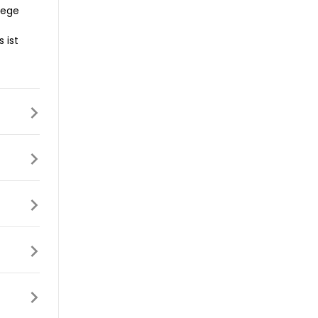
iege
 ist