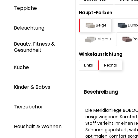
Teppiche
Haupt-Farben
Beige
Dunk
Beleuchtung
Hellgrau
Ro
Beauty, Fitness &
Gesundheit
Winkelausrichtung
Links
Rechts
Küche
Kinder & Babys
Beschreibung
Tierzubehör
Die Meridianliege BOBOC
ausgewogenen Komfort 
Stoff verleiht ihr einen 
Haushalt & Wohnen
Schaum gepolstert, wäh
optimalen Komfort sorgt