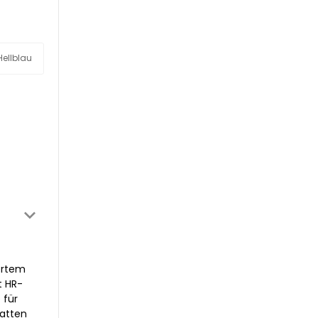
Hellblau
ertem
t HR-
 für
latten