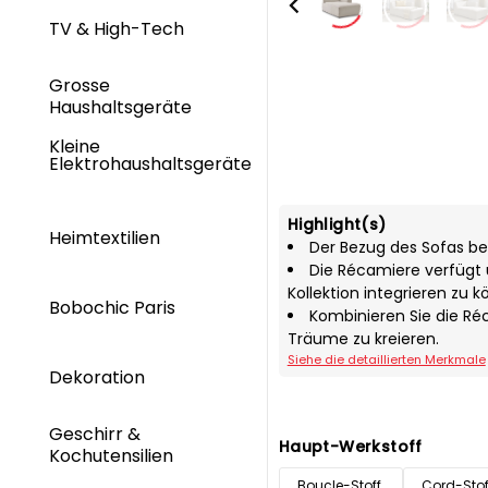
TV & High-Tech
Grosse
Haushaltsgeräte
Kleine
Elektrohaushaltsgeräte
Highlight(s)
Heimtextilien
Der Bezug des Sofas b
Die Récamiere verfügt 
Kollektion integrieren zu k
Bobochic Paris
Kombinieren Sie die Ré
Träume zu kreieren.
Siehe die detaillierten Merkmale
Dekoration
Geschirr &
Haupt-Werkstoff
Kochutensilien
Boucle-Stoff
Cord-Stof