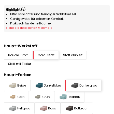
Highlight(s)
Ultra schlichter und trendiger Schlafsessel!
Cordgewebe für extremen Komfort.
Praktisch für kleine Räume!
Siehe die detaillierten Merkmale
Haupt-Werkstoff
Boucle-Stoff
Cord-Stoff
Stoff chiniert
Stoff mit Textur
Haupt-Farben
Beige
Dunkelblau
Dunkelgrau
Gelb
Grün
Hellblau
Hellgrau
Rosa
Rotbraun