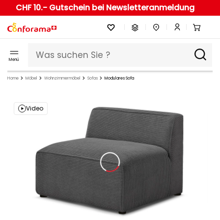
CHF 10.- Gutschein bei Newsletteranmeldung
Menü
Home
Möbel
Wohnzimmermöbel
Sofas
Modulares Sofa
Video