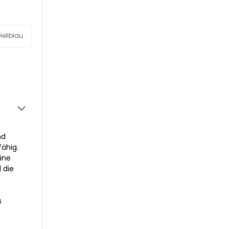
Hellblau
nd
fähig.
eine
 die
s
s