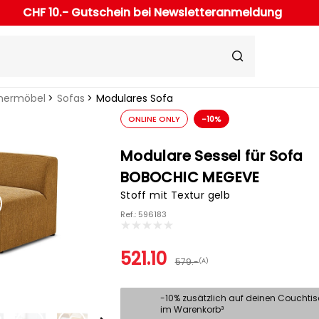
CHF 10.- Gutschein bei Newsletteranmeldung
ermöbel
Sofas
Modulares Sofa
ONLINE ONLY
-10%
Modulare Sessel für Sofa
BOBOCHIC MEGEVE
Stoff mit Textur gelb
Ref.: 596183
521.10
579.-
(A)
-10% zusätzlich auf deinen Couchti
im Warenkorb³