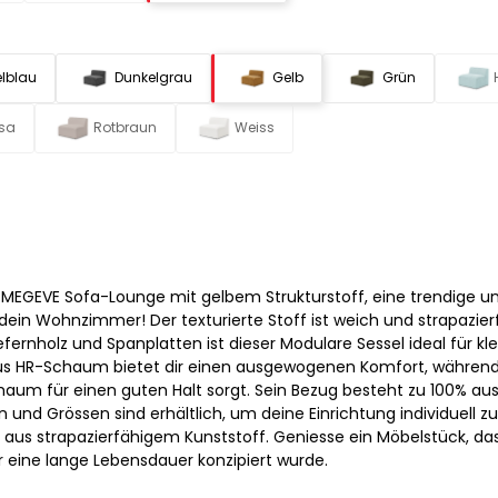
lblau
Dunkelgrau
Gelb
Grün
sa
Rotbraun
Weiss
MEGEVE Sofa-Lounge mit gelbem Strukturstoff, eine trendige u
dein Wohnzimmer! Der texturierte Stoff ist weich und strapazier
efernholz und Spanplatten ist dieser Modulare Sessel ideal für kl
aus HR-Schaum bietet dir einen ausgewogenen Komfort, während
um für einen guten Halt sorgt. Sein Bezug besteht zu 100% au
n und Grössen sind erhältlich, um deine Einrichtung individuell zu
d aus strapazierfähigem Kunststoff. Geniesse ein Möbelstück, da
 eine lange Lebensdauer konzipiert wurde.