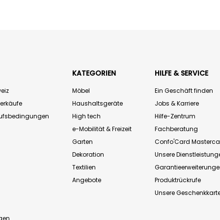
KATEGORIEN
HILFE & SERVICE
eiz
Möbel
Ein Geschäft finden
Verkäufe
Haushaltsgeräte
Jobs & Karriere
aufsbedingungen
High tech
Hilfe-Zentrum
e-Mobilität & Freizeit
Fachberatung
Garten
Confo'Card Masterca
Dekoration
Unsere Dienstleistung
Textilien
Garantieerweiterung
Angebote
Produktrückrufe
Unsere Geschenkkart
n
gen