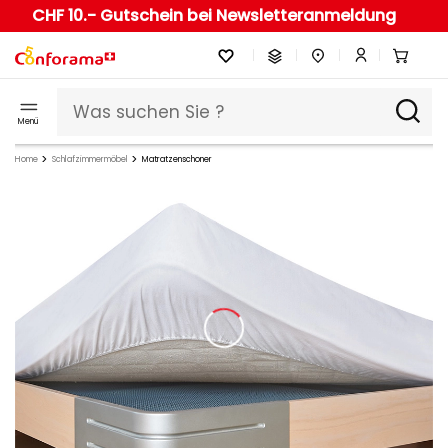
CHF 10.- Gutschein bei Newsletteranmeldung
Menü
Home
Schlafzimmermöbel
Matratzenschoner