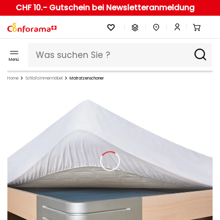
CHF 10.- Gutschein bei Newsletteranmeldung
Menü
Home
Schlafzimmermöbel
Matratzenschoner