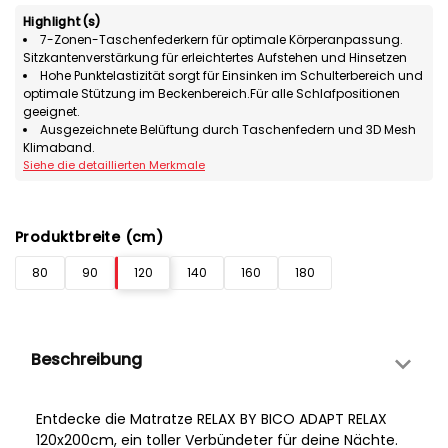
Highlight(s)
7-Zonen-Taschenfederkern für optimale Körperanpassung.
Sitzkantenverstärkung für erleichtertes Aufstehen und Hinsetzen
Hohe Punktelastizität sorgt für Einsinken im Schulterbereich und
optimale Stützung im Beckenbereich.Für alle Schlafpositionen
geeignet.
Ausgezeichnete Belüftung durch Taschenfedern und 3D Mesh
Klimaband.
Siehe die detaillierten Merkmale
Produktbreite (cm)
80
90
120
140
160
180
Beschreibung
Entdecke die Matratze RELAX BY BICO ADAPT RELAX
120x200cm, ein toller Verbündeter für deine Nächte.