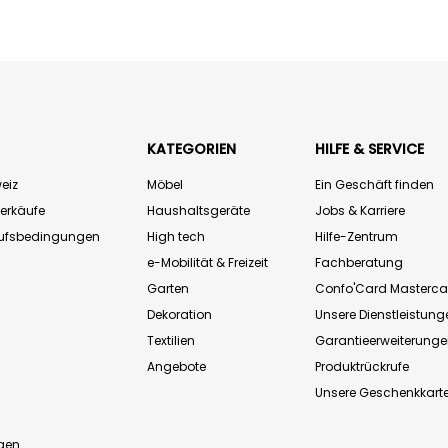
KATEGORIEN
HILFE & SERVICE
eiz
Möbel
Ein Geschäft finden
Verkäufe
Haushaltsgeräte
Jobs & Karriere
aufsbedingungen
High tech
Hilfe-Zentrum
e-Mobilität & Freizeit
Fachberatung
Garten
Confo'Card Masterca
Dekoration
Unsere Dienstleistung
Textilien
Garantieerweiterung
Angebote
Produktrückrufe
Unsere Geschenkkart
n
gen