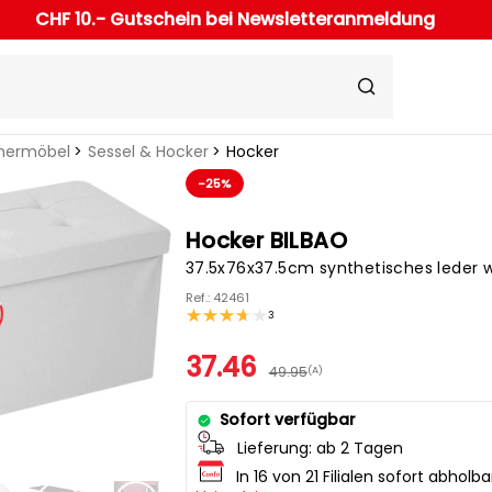
CHF 10.- Gutschein bei Newsletteranmeldung
ermöbel
Sessel & Hocker
Hocker
-25%
Hocker BILBAO
37.5x76x37.5cm synthetisches leder w
Ref.: 42461
3
37.46
49.95
(A)
Sofort verfügbar
Lieferung:
ab 2 Tagen
In 16 von 21 Filialen sofort abholba