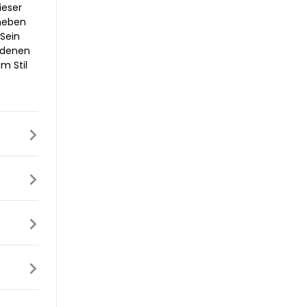
ieser
 neben
 Sein
iedenen
m Stil