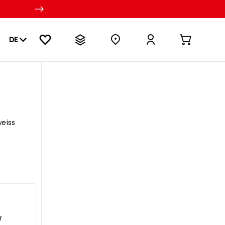
DE
eiss
r