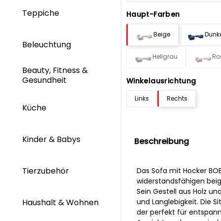
Teppiche
Haupt-Farben
Beige
Dunk
Beleuchtung
Hellgrau
Ro
Beauty, Fitness &
Gesundheit
Winkelausrichtung
Links
Rechts
Küche
Kinder & Babys
Beschreibung
Tierzubehör
Das Sofa mit Hocker BO
widerstandsfähigen beig
Sein Gestell aus Holz un
und Langlebigkeit. Die 
Haushalt & Wohnen
der perfekt für entspan