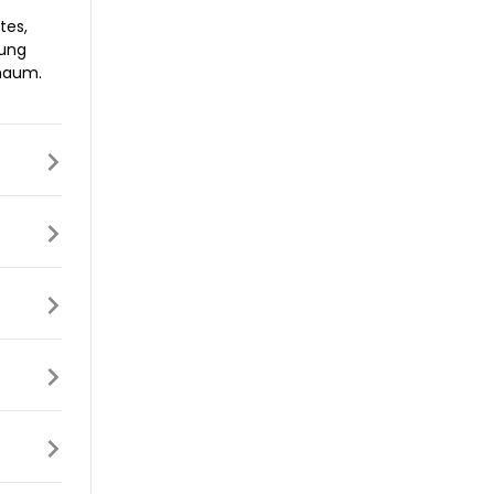
tes,
zung
chaum.