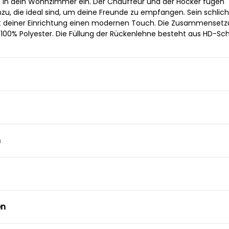
 in dein Wohnzimmer ein. Der Chauffeur und der Hocker fügen
inzu, die ideal sind, um deine Freunde zu empfangen. Sein schlich
iht deiner Einrichtung einen modernen Touch. Die Zusammenset
 100% Polyester. Die Füllung der Rückenlehne besteht aus HD-S
n
en