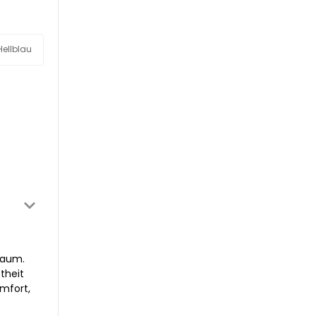
Hellblau
raum.
theit
mfort,