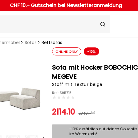
CHF 10.- Gutschein bei Newsletteranmeldung
ermöbel
Sofas
Bettsofas
ONLINE ONLY
-10%
Sofa mit Hocker BOBOCHI
MEGEVE
Stoff mit Textur beige
Ref.: 595715
2114.10
2349.-
(A)
-10% zusätzlich auf deinen Couchti
im Warenkorb³