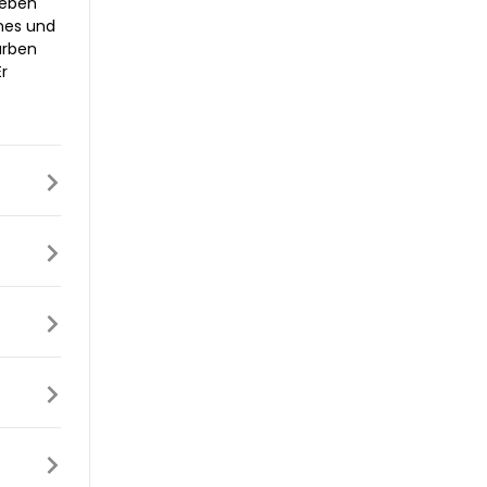
ieben
ines und
arben
r