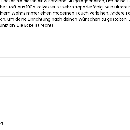
Hocker, sie bieten dir zusätzliche Sitzgelegenheiten, um deine L
 Stoff aus 100% Polyester ist sehr strapazierfähig. Sein ultrare
deinem Wohnzimmer einen modernen Touch verleihen. Andere F
lich, um deine Einrichtung nach deinen Wünschen zu gestalten. E
nktion. Die Ecke ist rechts.
n
en