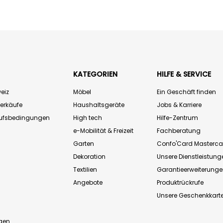
KATEGORIEN
HILFE & SERVICE
eiz
Möbel
Ein Geschäft finden
Verkäufe
Haushaltsgeräte
Jobs & Karriere
aufsbedingungen
High tech
Hilfe-Zentrum
e-Mobilität & Freizeit
Fachberatung
Garten
Confo'Card Masterca
Dekoration
Unsere Dienstleistung
Textilien
Garantieerweiterung
Angebote
Produktrückrufe
Unsere Geschenkkart
n
gen