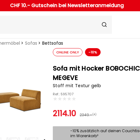
CHF 10.- Gutschein bei Newsletteranmeldung
ermöbel
Sofas
Bettsofas
ONLINE ONLY
-10%
Sofa mit Hocker BOBOCHI
MEGEVE
Stoff mit Textur gelb
Ref.: 595707
2114.10
2349.-
(A)
-10% zusätzlich auf deinen Couchti
im Warenkorb³