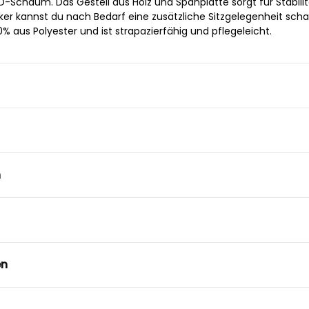
Schaum. Das Gestell aus Holz und Spanplatte sorgt für Stabilitä
er kannst du nach Bedarf eine zusätzliche Sitzgelegenheit scha
% aus Polyester und ist strapazierfähig und pflegeleicht.
n
en