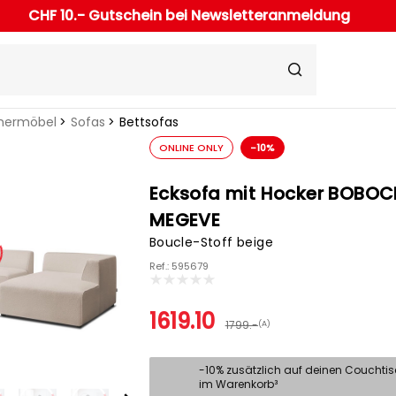
CHF 10.- Gutschein bei Newsletteranmeldung
ermöbel
Sofas
Bettsofas
ONLINE ONLY
-10%
Ecksofa mit Hocker BOBOC
MEGEVE
Boucle-Stoff beige
Ref.: 595679
1619.10
1799.-
(A)
-10% zusätzlich auf deinen Couchti
im Warenkorb³