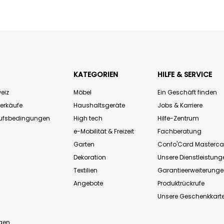
KATEGORIEN
HILFE & SERVICE
eiz
Möbel
Ein Geschäft finden
Verkäufe
Haushaltsgeräte
Jobs & Karriere
aufsbedingungen
High tech
Hilfe-Zentrum
e-Mobilität & Freizeit
Fachberatung
Garten
Confo'Card Masterca
Dekoration
Unsere Dienstleistung
Textilien
Garantieerweiterung
Angebote
Produktrückrufe
Unsere Geschenkkart
n
gen