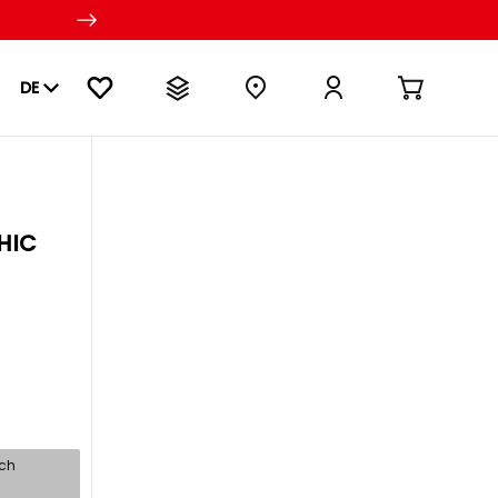
DE
HIC
sch