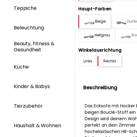
Teppiche
Haupt-Farben
Beige
Dunk
Beleuchtung
Hellgrau
Ro
Beauty, Fitness &
Gesundheit
Winkelausrichtung
Links
Rechts
Küche
Kinder & Babys
Beschreibung
Tierzubehör
Das Ecksofa mit Hocker
beigen Bouclé-Stoff ein 
Design wird deinem Woh
perfekt an dein Zimmer
Haushalt & Wohnen
hochelastischen HR-Sch