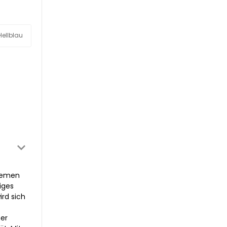
Hellblau
quemen
iges
rd sich
er