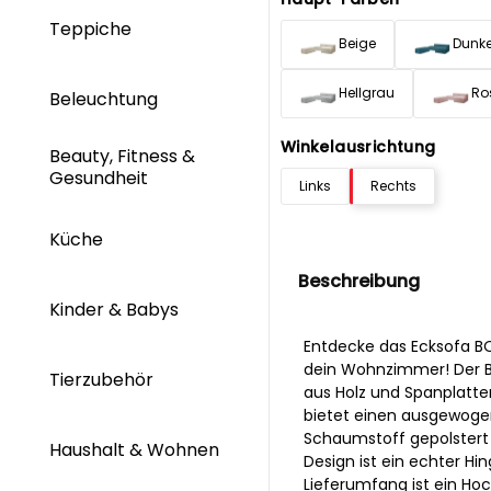
Teppiche
Beige
Dunke
Hellgrau
Ro
Beleuchtung
Winkelausrichtung
Beauty, Fitness &
Gesundheit
Links
Rechts
Küche
Beschreibung
Kinder & Babys
Entdecke das Ecksofa BO
dein Wohnzimmer! Der Be
Tierzubehör
aus Holz und Spanplatten
bietet einen ausgewogen
Schaumstoff gepolstert 
Haushalt & Wohnen
Design ist ein echter Hi
Lieferumfang ist ein Hock