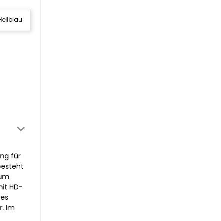
Hellblau
ng für
besteht
aum
mit HD-
ges
r. Im