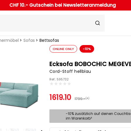
CHF 10.- Gutschein bei Newsletteranmeldung
ermöbel
Sofas
Bettsofas
ONLINE ONLY
-10%
Ecksofa BOBOCHIC MEGEV
Cord-Stoff hellblau
Ref.: 595732
1619.10
1799.-
(A)
-10% zusätzlich auf deinen Couchti
im Warenkorb³