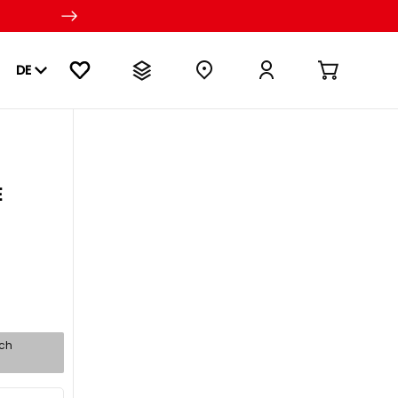
DE
E
sch