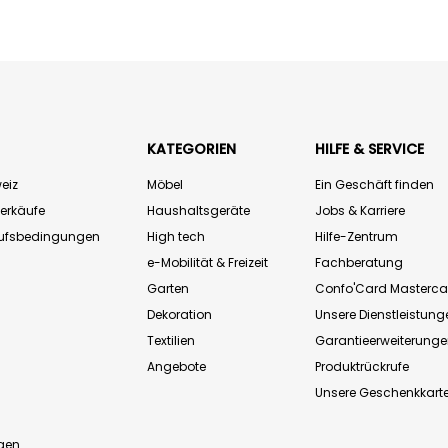
KATEGORIEN
HILFE & SERVICE
eiz
Möbel
Ein Geschäft finden
Verkäufe
Haushaltsgeräte
Jobs & Karriere
aufsbedingungen
High tech
Hilfe-Zentrum
e-Mobilität & Freizeit
Fachberatung
Garten
Confo'Card Masterca
Dekoration
Unsere Dienstleistung
Textilien
Garantieerweiterung
Angebote
Produktrückrufe
Unsere Geschenkkart
n
gen