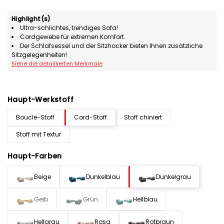
Highlight(s)
Ultra-schlichtes, trendiges Sofa!
Cordgewebe für extremen Komfort.
Der Schlafsessel und der Sitzhocker bieten Ihnen zusätzliche
Sitzgelegenheiten!
Siehe die detaillierten Merkmale
Haupt-Werkstoff
Boucle-Stoff
Cord-Stoff
Stoff chiniert
Stoff mit Textur
Haupt-Farben
Beige
Dunkelblau
Dunkelgrau
Gelb
Grün
Hellblau
Hellgrau
Rosa
Rotbraun