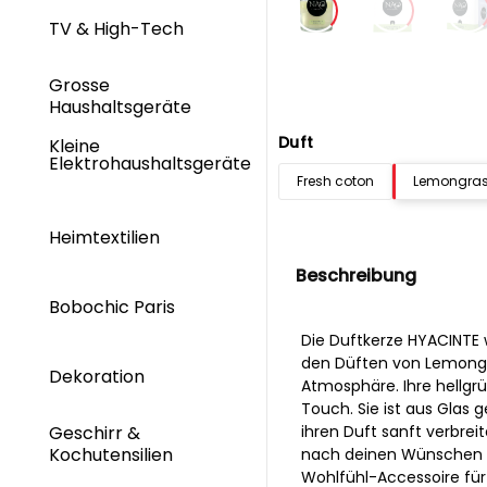
TV & High-Tech
Grosse
Haushaltsgeräte
Duft
Kleine
Elektrohaushaltsgeräte
Fresh coton
Lemongrass
Heimtextilien
Beschreibung
Bobochic Paris
Die Duftkerze HYACINTE w
den Düften von Lemongr
Dekoration
Atmosphäre. Ihre hellgr
Touch. Sie ist aus Glas 
ihren Duft sanft verbre
Geschirr &
Kochutensilien
nach deinen Wünschen zu
Wohlfühl-Accessoire für 