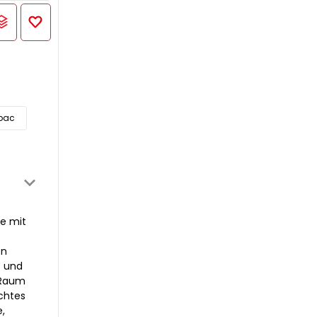
abac
ze mit
en
t und
 Raum
chtes
,