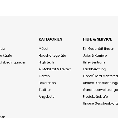
KATEGORIEN
HILFE & SERVICE
eiz
Möbel
Ein Geschäft finden
Verkäufe
Haushaltsgeräte
Jobs & Karriere
aufsbedingungen
High tech
Hilfe-Zentrum
e-Mobilität & Freizeit
Fachberatung
Garten
Confo'Card Masterca
Dekoration
Unsere Dienstleistung
Textilien
Garantieerweiterung
Angebote
Produktrückrufe
Unsere Geschenkkart
n
gen