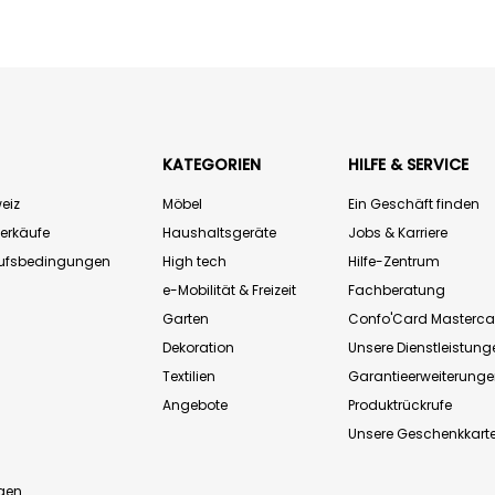
KATEGORIEN
HILFE & SERVICE
eiz
Möbel
Ein Geschäft finden
Verkäufe
Haushaltsgeräte
Jobs & Karriere
aufsbedingungen
High tech
Hilfe-Zentrum
e-Mobilität & Freizeit
Fachberatung
Garten
Confo'Card Masterca
Dekoration
Unsere Dienstleistung
Textilien
Garantieerweiterung
Angebote
Produktrückrufe
Unsere Geschenkkart
n
gen