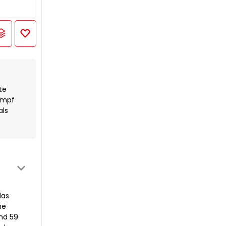
te
ampf
als
das
he
nd 59