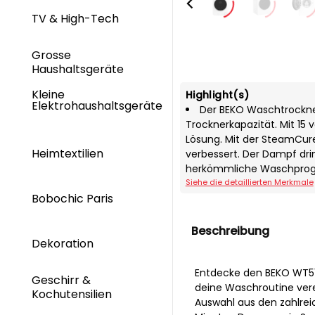
TV & High-Tech
Grosse
Haushaltsgeräte
Kleine
Highlight(s)
Elektrohaushaltsgeräte
Der BEKO Waschtrockner
Trocknerkapazität. Mit 15
Lösung. Mit der SteamCur
Heimtextilien
verbessert. Der Dampf drin
herkömmliche Waschpro
Siehe die detaillierten Merkmale
Bobochic Paris
Beschreibung
Dekoration
Entdecke den BEKO WT51
Geschirr &
deine Waschroutine verei
Kochutensilien
Auswahl aus den zahlre