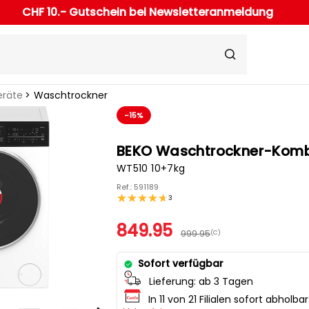
CHF 10.- Gutschein bei Newsletteranmeldung
eräte
Waschtrockner
-15%
BEKO Waschtrockner-Komb
WT510 10+7kg
Ref.: 591189
3
849.95
999.95
(C)
Sofort verfügbar
Lieferung:
ab 3 Tagen
In 11 von 21 Filialen sofort abholbar