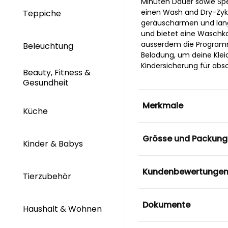
Minuten Dauer sowie Spe
einen Wash and Dry-Zyklu
Teppiche
geräuscharmen und langl
und bietet eine Waschka
ausserdem die Programme
Beleuchtung
Beladung, um deine Klei
Kindersicherung für abs
Beauty, Fitness &
Gesundheit
Merkmale
Küche
Grösse und Packung
Kinder & Babys
Kundenbewertunge
Tierzubehör
Dokumente
Haushalt & Wohnen