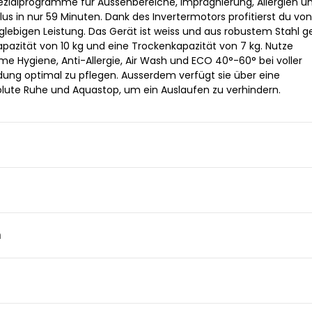
zialprogramme für Aussenbereiche, Imprägnierung, Allergien u
s in nur 59 Minuten. Dank des Invertermotors profitierst du von
ebigen Leistung. Das Gerät ist weiss und aus robustem Stahl ge
pazität von 10 kg und eine Trockenkapazität von 7 kg. Nutze
 Hygiene, Anti-Allergie, Air Wash und ECO 40°-60° bei voller
dung optimal zu pflegen. Ausserdem verfügt sie über eine
olute Ruhe und Aquastop, um ein Auslaufen zu verhindern.
n