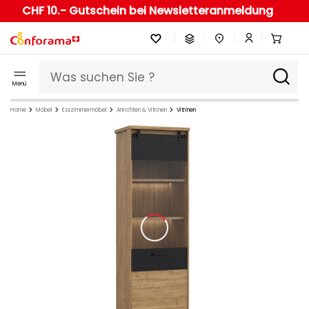
CHF 10.- Gutschein bei Newsletteranmeldung
Menü
Home
Möbel
Esszimmermöbel
Anrichten & Vitrinen
Vitrinen