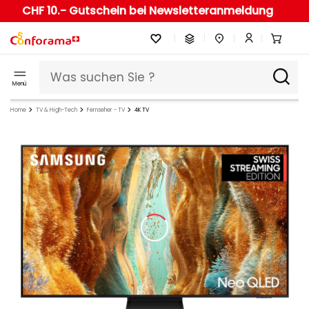
CHF 10.- Gutschein bei Newsletteranmeldung
Menü
Home
TV & High-Tech
Fernseher - TV
4K TV