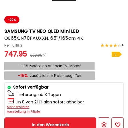
-20%
SAMSUNG TV NEO QLED Mini LED
QE65QN70FAUXXN, 65''/165cm 4K
Ref.: 611812
9
747.95
E
929.95
(C)
-10% zusätzlich auf dein TV-Möbel³
-15%
zusätzlich im Preis inbegriffen
Sofort verfügbar
Lieferung:
ab 3 Tagen
In 8 von 21 Filialen sofort abholbar
Mehr erfahren
Ausstellung in Filiale
In den Warenkorb