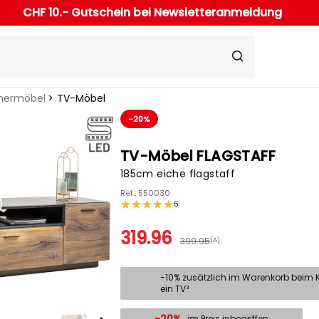
CHF 10.- Gutschein bei Newsletteranmeldung
ermöbel
TV-Möbel
-20%
TV-Möbel FLAGSTAFF
185cm eiche flagstaff
Ref.: 550030
5
319.96
399.95
(A)
-10% zusätzlich im Warenkorb beim 
ein TV³
im Preis inbegriffen