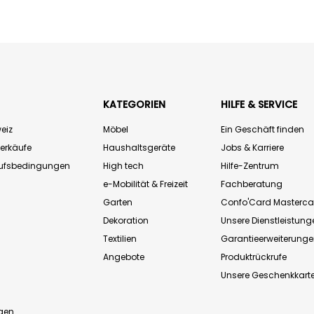
KATEGORIEN
HILFE & SERVICE
eiz
Möbel
Ein Geschäft finden
Verkäufe
Haushaltsgeräte
Jobs & Karriere
aufsbedingungen
High tech
Hilfe-Zentrum
e-Mobilität & Freizeit
Fachberatung
Garten
Confo'Card Masterca
Dekoration
Unsere Dienstleistung
Textilien
Garantieerweiterung
Angebote
Produktrückrufe
Unsere Geschenkkart
n
gen