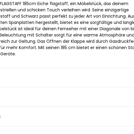
LAGSTAFF 185cm Eiche flagstaff, ein Möbelstück, das deinem
riellen und schicken Touch verleihen wird. Seine einzigartige
staff und Schwarz passt perfekt zu jeder Art von Einrichtung. Au
n Spanplatten hergestellt, bietet es eine sorgfältige und langl
elstück ist ideal für deinen Fernseher mit einer Diagonale von b
D-Beleuchtung mit Schalter sorgt für eine warme Atmosphäre und
eich zur Geltung. Das Öffnen der Klappe wird durch Gasdruckf
o für mehr Komfort. Mit seinen 185 cm bietet er einen schönen S
-Geräte.
n