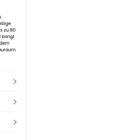
s
ebige
is zu 80
 bringt
edern
tauraum