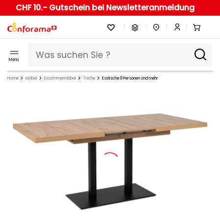
CHF 10.- Gutschein bei Newsletteranmeldung
Menü
Home
Möbel
Esszimmermöbel
Tische
Esstische 8 Personen und mehr