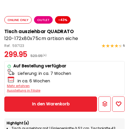
ONLINE ONLY
OUTLET
-43%
Tisch ausziehbar QUADRATO
120-172x80x75cm artisan eiche
Ref.: 597123
5
299.95
529.95
(A)
Auf Bestellung verfügbar
Lieferung:
in ca. 7 Wochen
in ca. 6 Wochen
Mehr erfahren
Ausstellung in Filiale
In den Warenkorb
Highlight(s)
Tisch ausziehbar mit 1 Einlegeplatte à 52 cm, Tischplatte 43