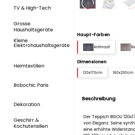
TV & High-Tech
Grosse
Haushaltsgeräte
Haupt-Farben
Kleine
Elektrohaushaltsgeräte
Anthrazit
B
Dimensionen
Heimtextilien
120x170cm
160x230cm
Bobochic Paris
Beschreibung
Dekoration
Der Teppich BISOU 120x1
Geschirr &
von Eleganz. Seine synt
Kochutensilien
eine erhöhte Widerstands