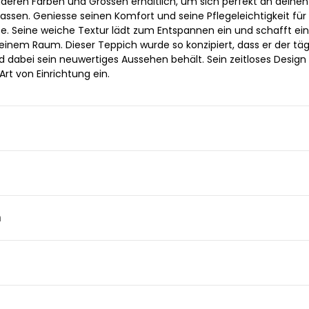
deren Farben und Grössen erhältlich, um sich perfekt an deinen 
sen. Geniesse seinen Komfort und seine Pflegeleichtigkeit für 
e. Seine weiche Textur lädt zum Entspannen ein und schafft ei
nem Raum. Dieser Teppich wurde so konzipiert, dass er der täg
 dabei sein neuwertiges Aussehen behält. Sein zeitloses Design
Art von Einrichtung ein.
n