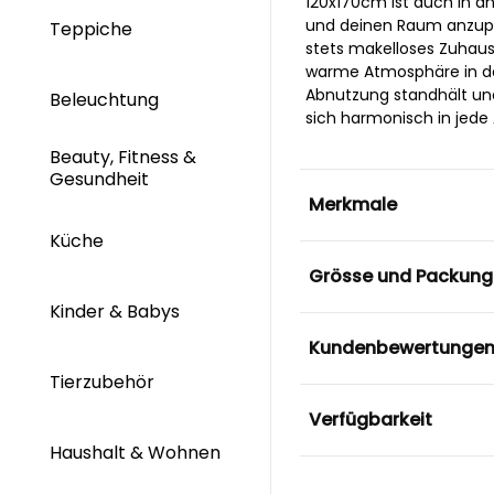
120x170cm ist auch in an
und deinen Raum anzupas
Teppiche
stets makelloses Zuhaus
warme Atmosphäre in dei
Abnutzung standhält und
Beleuchtung
sich harmonisch in jede 
Beauty, Fitness &
Gesundheit
Merkmale
Küche
Grösse und Packung
Kinder & Babys
Kundenbewertunge
Tierzubehör
Verfügbarkeit
Haushalt & Wohnen