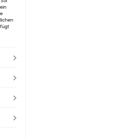
Stil
ein
ne
lichen
 fügt