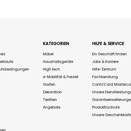
KATEGORIEN
HILFE & SERVICE
eiz
Möbel
Ein Geschäft finden
Verkäufe
Haushaltsgeräte
Jobs & Karriere
aufsbedingungen
High tech
Hilfe-Zentrum
e-Mobilität & Freizeit
Fachberatung
Garten
Confo'Card Masterca
Dekoration
Unsere Dienstleistung
Textilien
Garantieerweiterung
Angebote
Produktrückrufe
Unsere Geschenkkart
n
gen