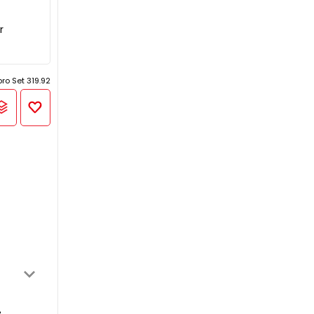
r
pro Set 319.92
e