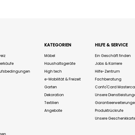
KATEGORIEN
HILFE & SERVICE
eiz
Möbel
Ein Geschäft finden
Verkäufe
Haushaltsgeräte
Jobs & Karriere
aufsbedingungen
High tech
Hilfe-Zentrum
e-Mobilität & Freizeit
Fachberatung
Garten
Confo'Card Masterca
Dekoration
Unsere Dienstleistung
Textilien
Garantieerweiterung
Angebote
Produktrückrufe
Unsere Geschenkkart
n
gen