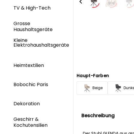
TV & High-Tech
Grosse
Haushaltsgeräte
Kleine
Elektrohaushaltsgeräte
Heimtextilien
Haupt-Farben
Bobochic Paris
Beige
Dunk
Dekoration
Beschreibung
Geschirr &
Kochutensilien
Der Stuhl GLENDA aus gr