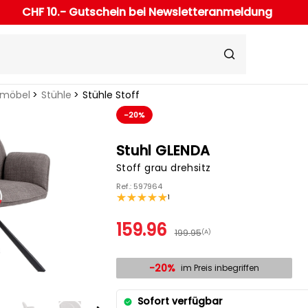
CHF 10.- Gutschein bei Newsletteranmeldung
rmöbel
Stühle
Stühle Stoff
-20%
Stuhl GLENDA
Stoff grau drehsitz
Ref.: 597964
1
159.96
199.95
(A)
-20%
im Preis inbegriffen
Sofort verfügbar