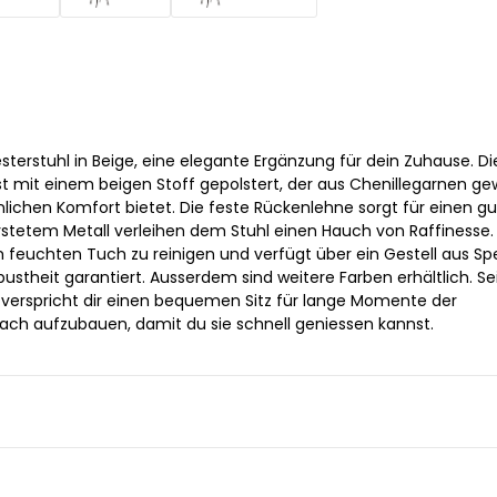
terstuhl in Beige, eine elegante Ergänzung für dein Zuhause. Di
st mit einem beigen Stoff gepolstert, der aus Chenillegarnen ge
ichen Komfort bietet. Die feste Rückenlehne sorgt für einen g
ürstetem Metall verleihen dem Stuhl einen Hauch von Raffinesse.
em feuchten Tuch zu reinigen und verfügt über ein Gestell aus Sp
bustheit garantiert. Ausserdem sind weitere Farben erhältlich. Se
verspricht dir einen bequemen Sitz für lange Momente der
fach aufzubauen, damit du sie schnell geniessen kannst.