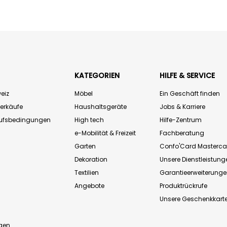
KATEGORIEN
HILFE & SERVICE
eiz
Möbel
Ein Geschäft finden
Verkäufe
Haushaltsgeräte
Jobs & Karriere
aufsbedingungen
High tech
Hilfe-Zentrum
e-Mobilität & Freizeit
Fachberatung
Garten
Confo'Card Masterca
Dekoration
Unsere Dienstleistung
Textilien
Garantieerweiterung
Angebote
Produktrückrufe
Unsere Geschenkkart
n
gen