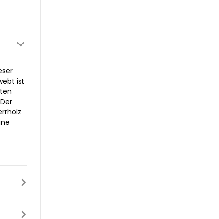
eser
webt ist
uten
 Der
errholz
ine