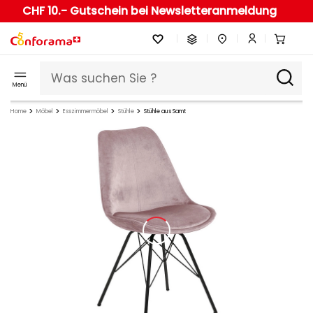
CHF 10.- Gutschein bei Newsletteranmeldung
Menü
Home
Möbel
Esszimmermöbel
Stühle
Stühle aus Samt