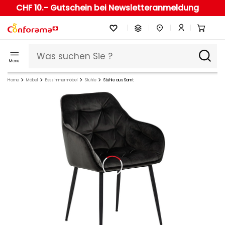
CHF 10.- Gutschein bei Newsletteranmeldung
Menü
Home
Möbel
Esszimmermöbel
Stühle
Stühle aus Samt