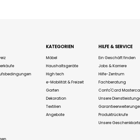
KATEGORIEN
HILFE & SERVICE
eiz
Möbel
Ein Geschäft finden
Verkäufe
Haushaltsgeräte
Jobs & Karriere
aufsbedingungen
High tech
Hilfe-Zentrum
e-Mobilität & Freizeit
Fachberatung
Garten
Confo'Card Masterca
Dekoration
Unsere Dienstleistung
Textilien
Garantieerweiterung
Angebote
Produktrückrufe
Unsere Geschenkkart
n
gen