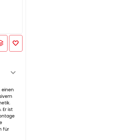
s einen
ssivem
etik.
Er ist
Montage
e
h für