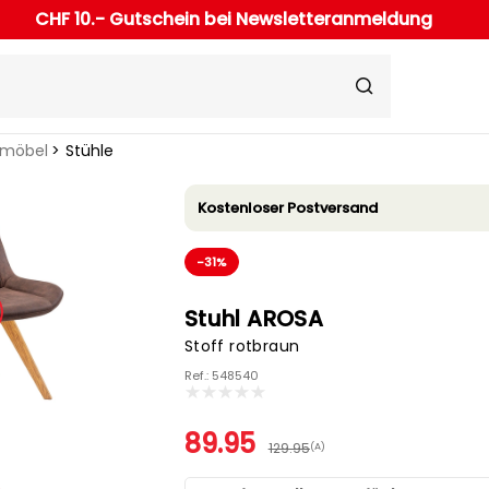
CHF 10.- Gutschein bei Newsletteranmeldung
rmöbel
Stühle
Kostenloser Postversand
-31%
Stuhl AROSA
Stoff rotbraun
Ref.: 548540
89.95
129.95
(A)