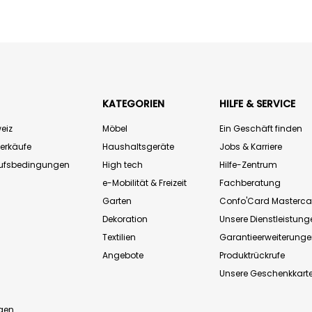
KATEGORIEN
HILFE & SERVICE
eiz
Möbel
Ein Geschäft finden
Verkäufe
Haushaltsgeräte
Jobs & Karriere
aufsbedingungen
High tech
Hilfe-Zentrum
e-Mobilität & Freizeit
Fachberatung
Garten
Confo'Card Masterca
Dekoration
Unsere Dienstleistung
Textilien
Garantieerweiterung
Angebote
Produktrückrufe
Unsere Geschenkkart
n
gen