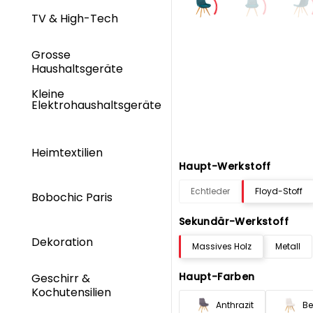
TV & High-Tech
Grosse
Haushaltsgeräte
Kleine
Elektrohaushaltsgeräte
Heimtextilien
Haupt-Werkstoff
Echtleder
Floyd-Stoff
Bobochic Paris
Sekundär-Werkstoff
Dekoration
Massives Holz
Metall
Haupt-Farben
Geschirr &
Kochutensilien
Anthrazit
Be