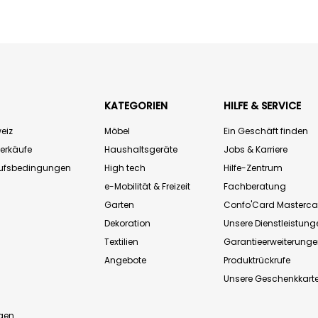
KATEGORIEN
HILFE & SERVICE
eiz
Möbel
Ein Geschäft finden
Verkäufe
Haushaltsgeräte
Jobs & Karriere
aufsbedingungen
High tech
Hilfe-Zentrum
e-Mobilität & Freizeit
Fachberatung
Garten
Confo'Card Masterca
Dekoration
Unsere Dienstleistung
Textilien
Garantieerweiterung
Angebote
Produktrückrufe
Unsere Geschenkkart
n
gen