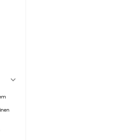
hem
inen
h