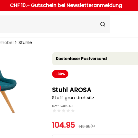
CHF 10.- Gutschein bei Newsletteranmeldung
rmöbel
Stühle
Kostenloser Postversand
-30%
Stuhl AROSA
Stoff grün drehsitz
Ref.: 548549
104.95
149.95
(A)