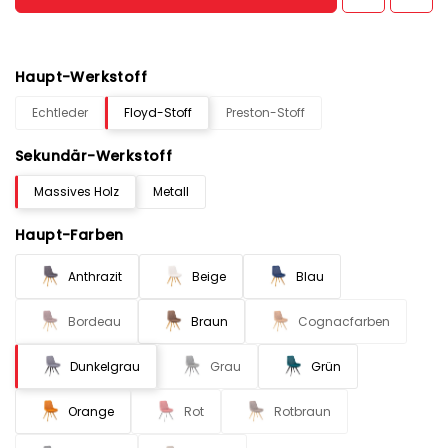
Haupt-Werkstoff
Echtleder
Floyd-Stoff
Preston-Stoff
Sekundär-Werkstoff
Massives Holz
Metall
Haupt-Farben
Anthrazit
Beige
Blau
Bordeau
Braun
Cognacfarben
Dunkelgrau
Grau
Grün
Orange
Rot
Rotbraun