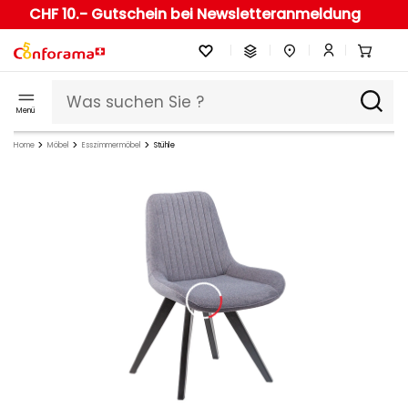
CHF 10.- Gutschein bei Newsletteranmeldung
Menü
Home
Möbel
Esszimmermöbel
Stühle