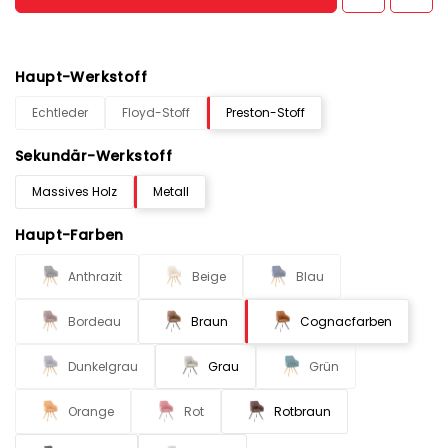
Haupt-Werkstoff
Echtleder
Floyd-Stoff
Preston-Stoff
Sekundär-Werkstoff
Massives Holz
Metall
Haupt-Farben
Anthrazit
Beige
Blau
Bordeau
Braun
Cognacfarben
Dunkelgrau
Grau
Grün
Orange
Rot
Rotbraun