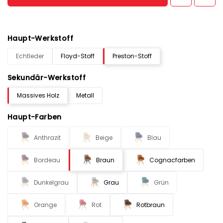
Haupt-Werkstoff
Echtleder
Floyd-Stoff
Preston-Stoff
Sekundär-Werkstoff
Massives Holz
Metall
Haupt-Farben
Anthrazit
Beige
Blau
Bordeau
Braun
Cognacfarben
Dunkelgrau
Grau
Grün
Orange
Rot
Rotbraun