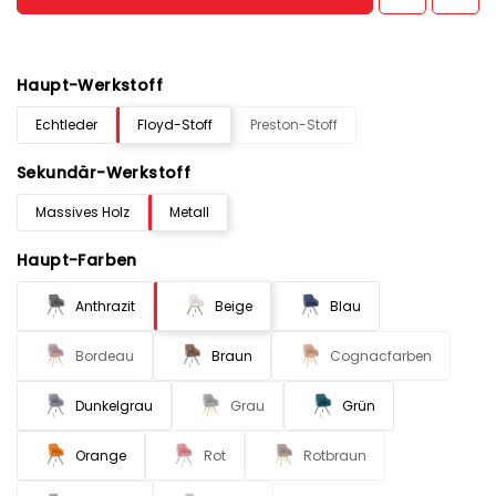
Haupt-Werkstoff
Echtleder
Floyd-Stoff
Preston-Stoff
Sekundär-Werkstoff
Massives Holz
Metall
Haupt-Farben
Anthrazit
Beige
Blau
Bordeau
Braun
Cognacfarben
Dunkelgrau
Grau
Grün
Orange
Rot
Rotbraun