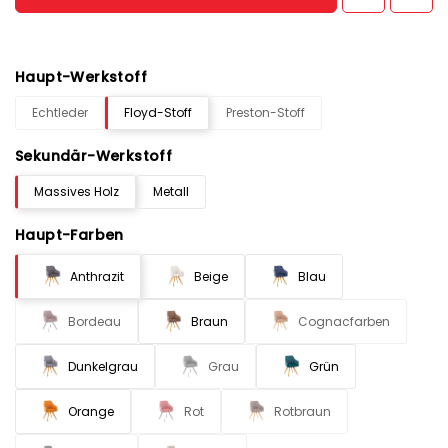
Haupt-Werkstoff
Echtleder
Floyd-Stoff
Preston-Stoff
Sekundär-Werkstoff
Massives Holz
Metall
Haupt-Farben
Anthrazit
Beige
Blau
Bordeau
Braun
Cognacfarben
Dunkelgrau
Grau
Grün
Orange
Rot
Rotbraun