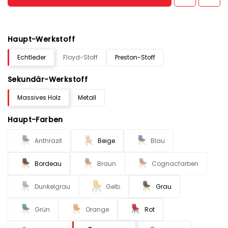
Haupt-Werkstoff
Echtleder
Floyd-Stoff
Preston-Stoff
Sekundär-Werkstoff
Massives Holz
Metall
Haupt-Farben
Anthrazit
Beige
Blau
Bordeau
Braun
Cognacfarben
Dunkelgrau
Gelb
Grau
Grün
Orange
Rot