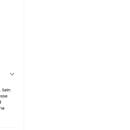
. Sein
esse
d
ine