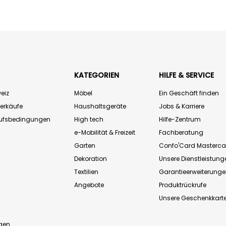
KATEGORIEN
HILFE & SERVICE
eiz
Möbel
Ein Geschäft finden
Verkäufe
Haushaltsgeräte
Jobs & Karriere
aufsbedingungen
High tech
Hilfe-Zentrum
e-Mobilität & Freizeit
Fachberatung
Garten
Confo'Card Masterca
Dekoration
Unsere Dienstleistung
Textilien
Garantieerweiterung
Angebote
Produktrückrufe
Unsere Geschenkkart
n
gen