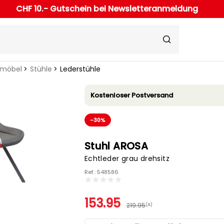
CHF 10.- Gutschein bei Newsletteranmeldung
rmöbel
Stühle
Lederstühle
Kostenloser Postversand
-30%
Stuhl AROSA
Echtleder grau drehsitz
Ref.: 548586
153.95
219.95
(A)