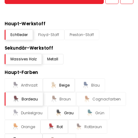
Haupt-Werkstoff
Echtleder
Floyd-Stoff
Preston-Stoff
Sekundär-Werkstoff
Massives Holz
Metall
Haupt-Farben
Anthrazit
Beige
Blau
Bordeau
Braun
Cognacfarben
Dunkelgrau
Grau
Grün
Orange
Rot
Rotbraun