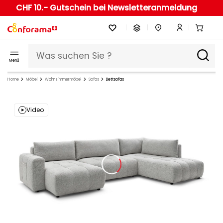
CHF 10.- Gutschein bei Newsletteranmeldung
Menü
Home
Möbel
Wohnzimmermöbel
Sofas
Bettsofas
Video