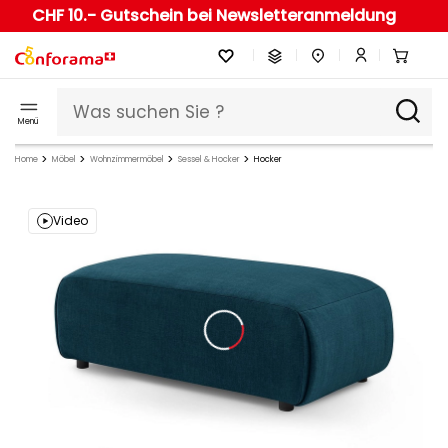
CHF 10.- Gutschein bei Newsletteranmeldung
Menü
Home
Möbel
Wohnzimmermöbel
Sessel & Hocker
Hocker
Video