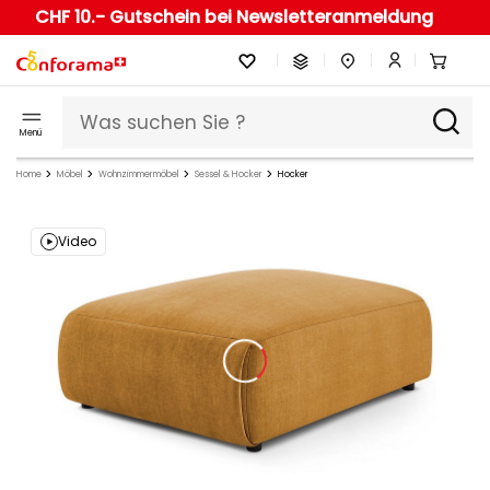
CHF 10.- Gutschein bei Newsletteranmeldung
Menü
Home
Möbel
Wohnzimmermöbel
Sessel & Hocker
Hocker
Video