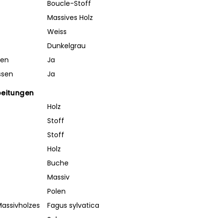
Boucle-Stoff
Massives Holz
Weiss
Dunkelgrau
ben
Ja
ssen
Ja
beitungen
Holz
Stoff
Stoff
Holz
Buche
Massiv
Polen
assivholzes
Fagus sylvatica