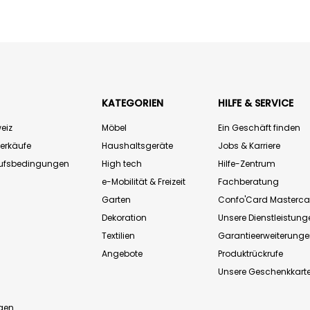
KATEGORIEN
HILFE & SERVICE
eiz
Möbel
Ein Geschäft finden
Verkäufe
Haushaltsgeräte
Jobs & Karriere
aufsbedingungen
High tech
Hilfe-Zentrum
e-Mobilität & Freizeit
Fachberatung
Garten
Confo'Card Masterca
Dekoration
Unsere Dienstleistung
Textilien
Garantieerweiterung
Angebote
Produktrückrufe
Unsere Geschenkkart
n
gen