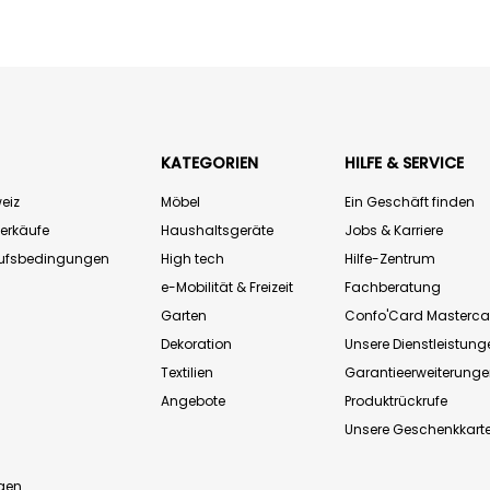
KATEGORIEN
HILFE & SERVICE
eiz
Möbel
Ein Geschäft finden
Verkäufe
Haushaltsgeräte
Jobs & Karriere
aufsbedingungen
High tech
Hilfe-Zentrum
e-Mobilität & Freizeit
Fachberatung
Garten
Confo'Card Masterca
Dekoration
Unsere Dienstleistung
Textilien
Garantieerweiterung
Angebote
Produktrückrufe
Unsere Geschenkkart
n
gen