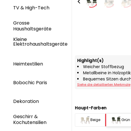
TV & High-Tech
Grosse
Haushaltsgeräte
Kleine
Elektrohaushaltsgeräte
Highlight(s)
Heimtextilien
Weicher Stoffbezug
Metallbeine in Holzopti
Bequemes Sitzen durc
Bobochic Paris
Siehe die detaillierten Merkmale
Dekoration
Haupt-Farben
Geschirr &
Beige
Grün
Kochutensilien