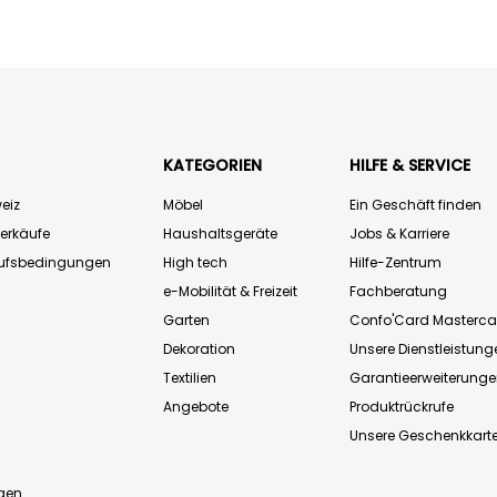
KATEGORIEN
HILFE & SERVICE
eiz
Möbel
Ein Geschäft finden
Verkäufe
Haushaltsgeräte
Jobs & Karriere
aufsbedingungen
High tech
Hilfe-Zentrum
e-Mobilität & Freizeit
Fachberatung
Garten
Confo'Card Masterca
Dekoration
Unsere Dienstleistung
Textilien
Garantieerweiterung
Angebote
Produktrückrufe
Unsere Geschenkkart
n
gen