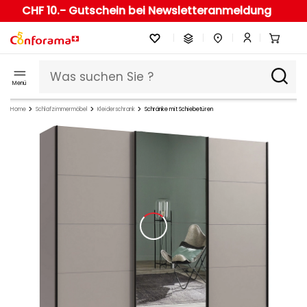
CHF 10.- Gutschein bei Newsletteranmeldung
Menü
Home
Schlafzimmermöbel
Kleiderschrank
Schränke mit Schiebetüren