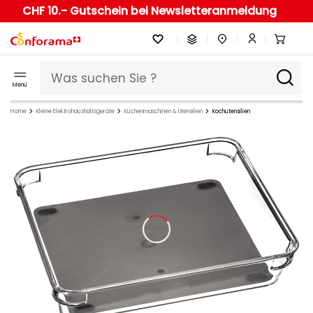
CHF 10.- Gutschein bei Newsletteranmeldung
Menü
Home
Kleine Elektrohaushaltsgeräte
Küchenmaschinen & Utensilien
Kochutensilien