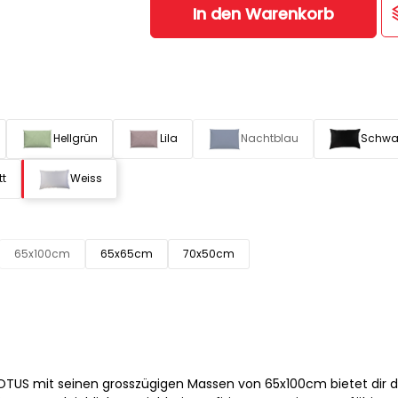
In den Warenkorb
Hellgrün
Lila
Nachtblau
Schwa
tt
Weiss
65x100cm
65x65cm
70x50cm
OTUS mit seinen grosszügigen Massen von 65x100cm bietet dir 