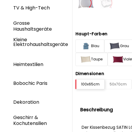
TV & High-Tech
Grosse
Haushaltsgeräte
Haupt-Farben
Kleine
Elektrohaushaltsgeräte
Blau
Grau
Taupe
Viole
Heimtextilien
Dimensionen
Bobochic Paris
100x65cm
50x70cm
Dekoration
Beschreibung
Geschirr &
Kochutensilien
Der Kissenbezug SATIN L