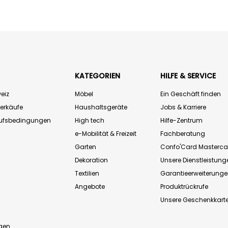
KATEGORIEN
HILFE & SERVICE
eiz
Möbel
Ein Geschäft finden
Verkäufe
Haushaltsgeräte
Jobs & Karriere
aufsbedingungen
High tech
Hilfe-Zentrum
e-Mobilität & Freizeit
Fachberatung
Garten
Confo'Card Masterca
Dekoration
Unsere Dienstleistung
Textilien
Garantieerweiterung
Angebote
Produktrückrufe
Unsere Geschenkkart
n
gen