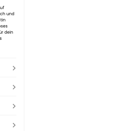
auf
ich und
tin
oses
ür dein
s