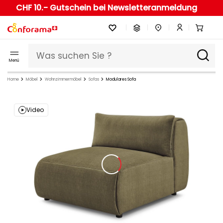
CHF 10.- Gutschein bei Newsletteranmeldung
Menü
Home
Möbel
Wohnzimmermöbel
Sofas
Modulares Sofa
Video