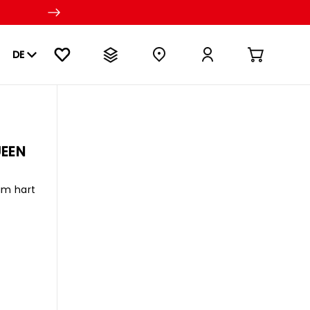
DE
UEEN
um hart