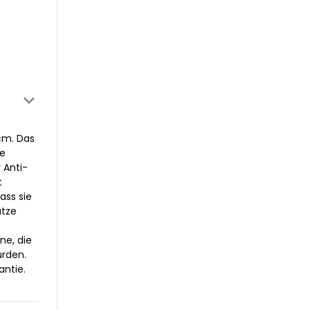
cm. Das
he
 Anti-
t
ass sie
atze
ne, die
urden.
antie.