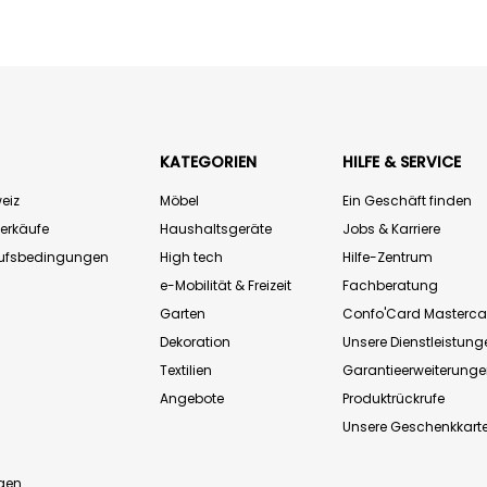
KATEGORIEN
HILFE & SERVICE
eiz
Möbel
Ein Geschäft finden
Verkäufe
Haushaltsgeräte
Jobs & Karriere
aufsbedingungen
High tech
Hilfe-Zentrum
e-Mobilität & Freizeit
Fachberatung
Garten
Confo'Card Masterca
Dekoration
Unsere Dienstleistung
Textilien
Garantieerweiterung
Angebote
Produktrückrufe
Unsere Geschenkkart
n
gen