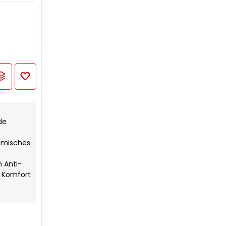
de
amisches
m Anti-
n Komfort