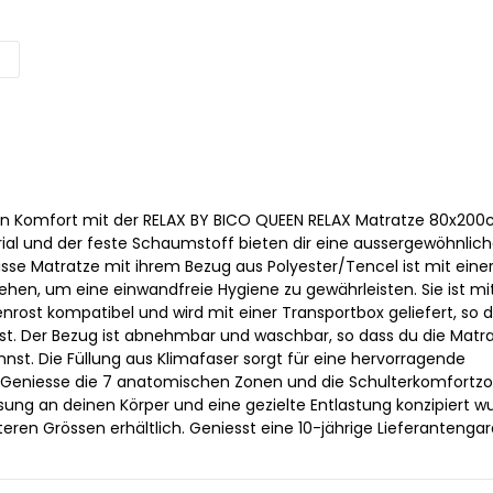
0
en Komfort mit der RELAX BY BICO QUEEN RELAX Matratze 80x200
al und der feste Schaumstoff bieten dir eine aussergewöhnlic
sse Matratze mit ihrem Bezug aus Polyester/Tencel ist mit einer
hen, um eine einwandfreie Hygiene zu gewährleisten. Sie ist mi
nrost kompatibel und wird mit einer Transportbox geliefert, so d
 ist. Der Bezug ist abnehmbar und waschbar, so dass du die Matr
nst. Die Füllung aus Klimafaser sorgt für eine hervorragende
 Geniesse die 7 anatomischen Zonen und die Schulterkomfortzo
sung an deinen Körper und eine gezielte Entlastung konzipiert w
teren Grössen erhältlich. Geniesst eine 10-jährige Lieferantengar