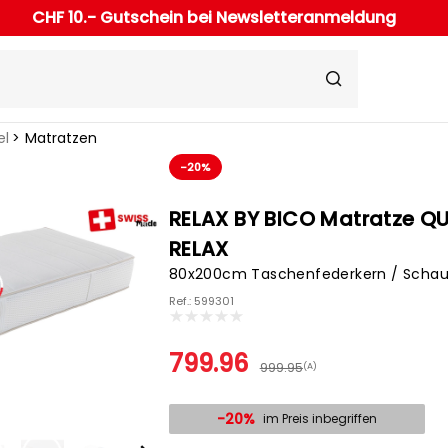
CHF 10.- Gutschein bei Newsletteranmeldung
el
Matratzen
-20%
RELAX BY BICO Matratze Q
RELAX
80x200cm Taschenfederkern / Scha
Ref.: 599301
799.96
999.95
(A)
-20%
im Preis inbegriffen