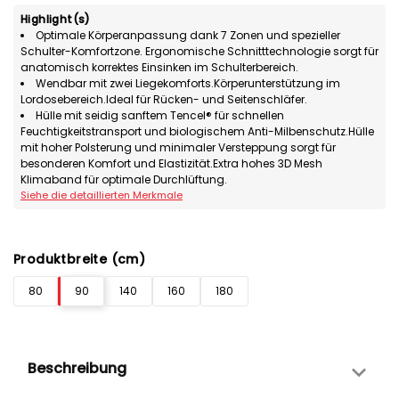
Highlight(s)
Optimale Körperanpassung dank 7 Zonen und spezieller
Schulter-Komfortzone. Ergonomische Schnitttechnologie sorgt für
anatomisch korrektes Einsinken im Schulterbereich.
Wendbar mit zwei Liegekomforts.Körperunterstützung im
Lordosebereich.Ideal für Rücken- und Seitenschläfer.
Hülle mit seidig sanftem Tencel® für schnellen
Feuchtigkeitstransport und biologischem Anti-Milbenschutz.Hülle
mit hoher Polsterung und minimaler Versteppung sorgt für
besonderen Komfort und Elastizität.Extra hohes 3D Mesh
Klimaband für optimale Durchlüftung.
Siehe die detaillierten Merkmale
Produktbreite (cm)
80
90
140
160
180
Beschreibung