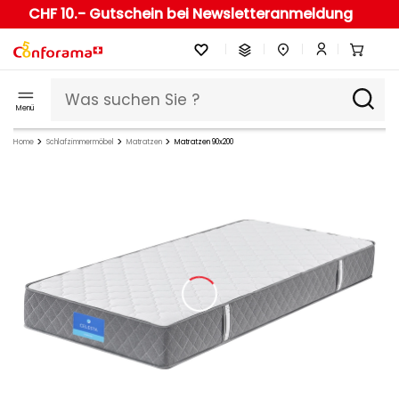
CHF 10.- Gutschein bei Newsletteranmeldung
Menü
Home
Schlafzimmermöbel
Matratzen
Matratzen 90x200