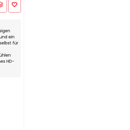
sigen
 und ein
selbst für
fühlen
nes HD-