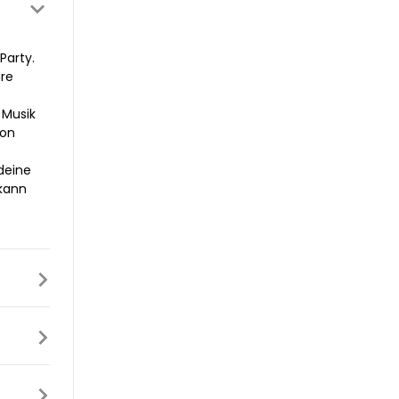
Party.
are
 Musik
von
deine
 kann