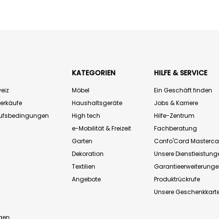
KATEGORIEN
HILFE & SERVICE
eiz
Möbel
Ein Geschäft finden
Verkäufe
Haushaltsgeräte
Jobs & Karriere
aufsbedingungen
High tech
Hilfe-Zentrum
e-Mobilität & Freizeit
Fachberatung
Garten
Confo'Card Masterca
Dekoration
Unsere Dienstleistung
Textilien
Garantieerweiterung
Angebote
Produktrückrufe
Unsere Geschenkkart
n
gen