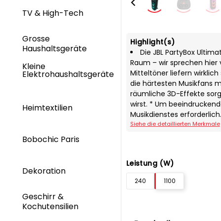
TV & High-Tech
Grosse
Highlight(s)
Haushaltsgeräte
Die JBL PartyBox Ultima
Raum – wir sprechen hier v
Kleine
Mitteltöner liefern wirkli
Elektrohaushaltsgeräte
die härtesten Musikfans 
räumliche 3D-Effekte sorgt
wirst. * Um beeindruckend
Heimtextilien
Musikdienstes erforderlich
Siehe die detaillierten Merkmale
Bobochic Paris
Leistung (W)
Dekoration
240
1100
Geschirr &
Kochutensilien