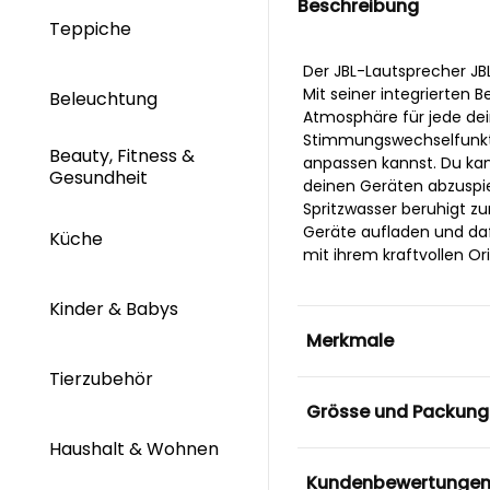
Beschreibung
Teppiche
Der JBL-Lautsprecher JB
Mit seiner integrierten 
Beleuchtung
Atmosphäre für jede dein
Stimmungswechselfunktio
Beauty, Fitness &
anpassen kannst. Du kan
Gesundheit
deinen Geräten abzuspie
Spritzwasser beruhigt zu
Geräte aufladen und dafü
Küche
mit ihrem kraftvollen Or
Kinder & Babys
Merkmale
Tierzubehör
Grösse und Packung
Haushalt & Wohnen
Kundenbewertunge