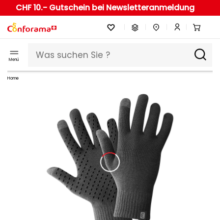
CHF 10.- Gutschein bei Newsletteranmeldung
Menü
Home